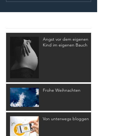
Aktuelle Einträge
Angst vor dem eigenen
Kind im eigenen Bauch
Frohe Weihnachten
Von unterwegs bloggen