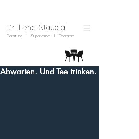
.
Lena
Staudigl
Dr
Beratung I Supervision I Therapie
Abwarten. Und Tee trinken.