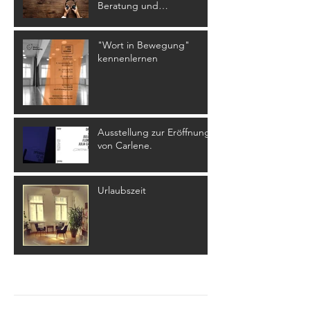
Beratung und
Psychotherapie
"Wort in Bewegung"
kennenlernen
Ausstellung zur Eröffnung
von Carlene.
Urlaubszeit
Archiv