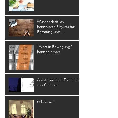
Wissenschaftlich
konzipierte Playlists für
Beratung und
Psychotherapie
"Wort in Bewegung"
kennenlernen
Ausstellung zur Eröffnung
von Carlene.
Urlaubszeit