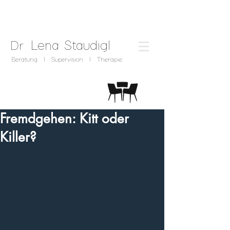
.
Lena
Staudigl
Dr
Beratung I Supervision I Therapie
Fremdgehen: Kitt oder
Killer?