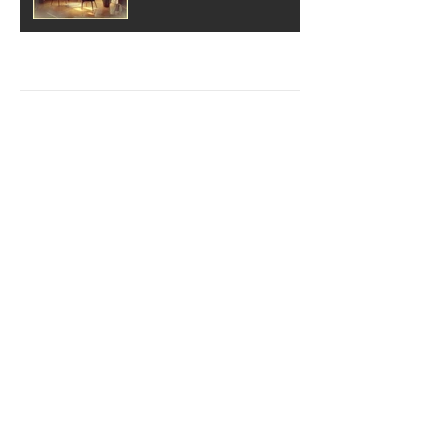
Archiv
März 2019
(1)
1 Beitrag
Dezember 2018
(5)
5 Beiträge
November 2018
(1)
1 Beitrag
Oktober 2018
(2)
2 Beiträge
September 2018
(2)
2 Beiträge
August 2018
(1)
1 Beitrag
Juli 2018
(2)
2 Beiträge
Juni 2018
(2)
2 Beiträge
Mai 2018
(4)
4 Beiträge
April 2018
(3)
3 Beiträge
März 2018
(4)
4 Beiträge
Februar 2018
(3)
3 Beiträge
Dr. Lena Staudigl
Tel:
0176 - 45666375